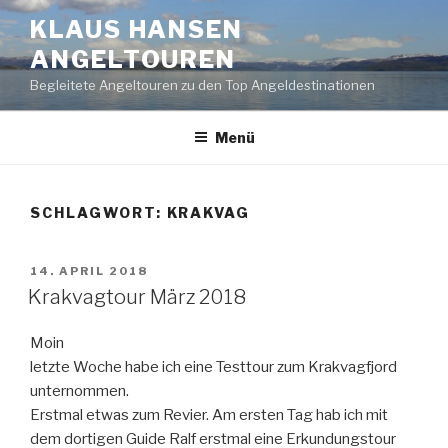
Zum
KLAUS HANSEN
Inhalt
ANGELTOUREN
springen
Begleitete Angeltouren zu den Top Angeldestinationen
Menü
SCHLAGWORT:
KRAKVAG
VERÖFFENTLICHT
14. APRIL 2018
AM
Krakvagtour März 2018
Moin
letzte Woche habe ich eine Testtour zum Krakvagfjord
unternommen.
Erstmal etwas zum Revier. Am ersten Tag hab ich mit
dem dortigen Guide Ralf erstmal eine Erkundungstour