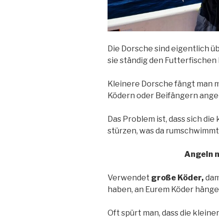
Die Dorsche sind eigentlich üb
sie ständig den Futterfische
Kleinere Dorsche fängt man 
Ködern oder Beifängern angel
Das Problem ist, dass sich die
stürzen, was da rumschwimmt. 
Angeln 
Verwendet
große Köder,
dam
haben, an Eurem Köder hängen
Oft spürt man, dass die klei