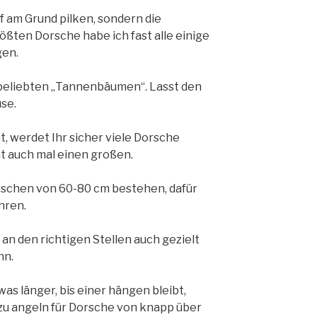
pf am Grund pilken, sondern die
ßten Dorsche habe ich fast alle einige
gen.
beliebten „Tannenbäumen“. Lasst den
se.
t, werdet Ihr sicher viele Dorsche
ht auch mal einen großen.
rschen von 60-80 cm bestehen, dafür
hren.
n an den richtigen Stellen auch gezielt
nn.
s länger, bis einer hängen bleibt,
u angeln für Dorsche von knapp über