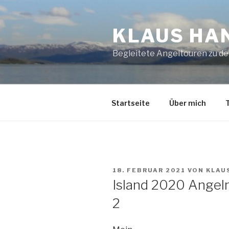
Zum
Inhalt
KLAUS HA
springen
Begleitete Angeltouren zu d
Startseite
Über mich
VERÖFFENTLICHT
18. FEBRUAR 2021
VON
KLAU
AM
Island 2020 Angeln
2